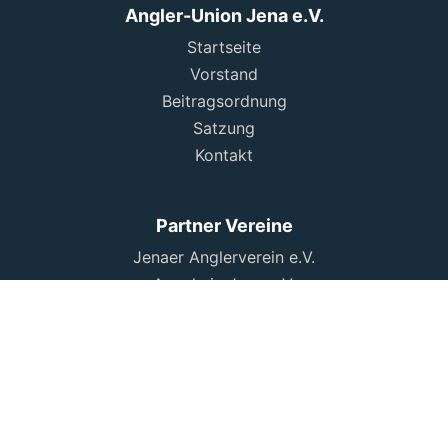
Angler-Union Jena e.V.
Startseite
Vorstand
Beitragsordnung
Satzung
Kontakt
Partner Vereine
Jenaer Anglerverein e.V.
Angeln in Jena e.V.
Thüringer Sportfischer Lobeda e.V.
Matchfischerclub 91 e.V.
IG Großbrembach
Verbände