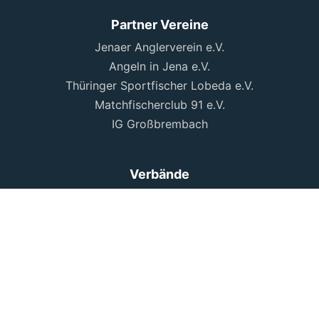
Partner Vereine
Jenaer Anglerverein e.V.
Angeln in Jena e.V.
Thüringer Sportfischer Lobeda e.V.
Matchfischerclub 91 e.V.
IG Großbrembach
Verbände
Deutscher Angelfischer Verband e.V.
Landesanglerverband Thüringen e.V.
Verband für Angeln und Naturschutz Thüringen e.V.
Gewässerfond des VANT e.V.
Dokumente