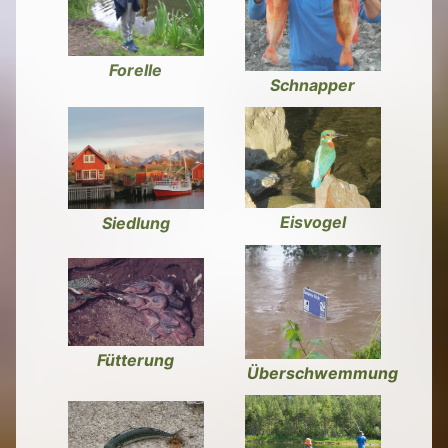
Forelle
Schnapper
Eisvogel
Siedlung
Fütterung
Überschwemmung