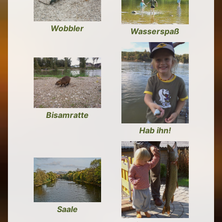
Wobbler
Wasserspaß
Bisamratte
Hab ihn!
Saale